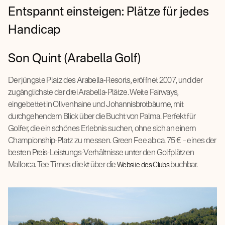
Entspannt einsteigen: Plätze für jedes
Handicap
Son Quint (Arabella Golf)
Der jüngste Platz des Arabella-Resorts, eröffnet 2007, und der
zugänglichste der drei Arabella-Plätze. Weite Fairways,
eingebettet in Olivenhaine und Johannisbrotbäume, mit
durchgehendem Blick über die Bucht von Palma. Perfekt für
Golfer, die ein schönes Erlebnis suchen, ohne sich an einem
Championship-Platz zu messen. Green Fee ab ca. 75 € – eines der
besten Preis-Leistungs-Verhältnisse unter den Golfplätzen
Mallorca. Tee Times direkt über die
buchbar.
Website des Clubs