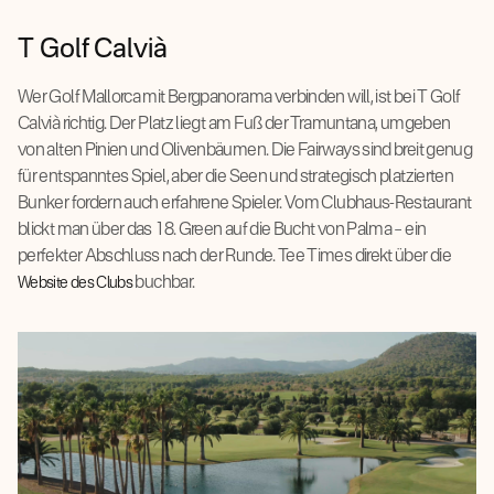
T Golf Calvià
Wer Golf Mallorca mit Bergpanorama verbinden will, ist bei T Golf
Calvià richtig. Der Platz liegt am Fuß der Tramuntana, umgeben
von alten Pinien und Olivenbäumen. Die Fairways sind breit genug
für entspanntes Spiel, aber die Seen und strategisch platzierten
Bunker fordern auch erfahrene Spieler. Vom Clubhaus-Restaurant
blickt man über das 18. Green auf die Bucht von Palma – ein
perfekter Abschluss nach der Runde. Tee Times direkt über die
buchbar.
Website des Clubs