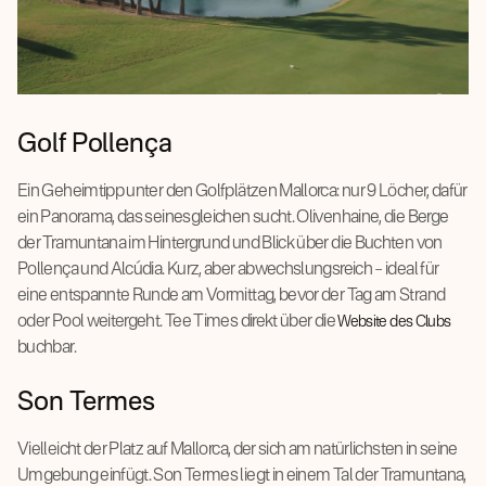
Golf Pollença
Ein Geheimtipp unter den Golfplätzen Mallorca: nur 9 Löcher, dafür
ein Panorama, das seinesgleichen sucht. Olivenhaine, die Berge
der Tramuntana im Hintergrund und Blick über die Buchten von
Pollença und Alcúdia. Kurz, aber abwechslungsreich – ideal für
eine entspannte Runde am Vormittag, bevor der Tag am Strand
oder Pool weitergeht. Tee Times direkt über die
Website des Clubs
buchbar.
Son Termes
Vielleicht der Platz auf Mallorca, der sich am natürlichsten in seine
Umgebung einfügt. Son Termes liegt in einem Tal der Tramuntana,