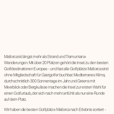
Mallorca ist längst mehr als Strand und Tramuntana-
Wanderungen. Mit über 20 Plätzen gehört die Insel zu den besten
Golfdestinationen Europas – und fast alle Golfplätze Mallorca sind
ohne Mitgliedschaft für Gastgolfer buchbar. Mediterranes Klima,
durchschnittlich 300 Sonnentage im Jahr und Greens mit
Meerblick oder Bergkulisse machen die Insel zur ersten Wahl für
einen Golfurlaub, der sich nach mehr anfühlt als nur eine Runde
auf dem Platz.
Wir haben die besten Golfplätze Mallorca nach Erlebnis sortiert –