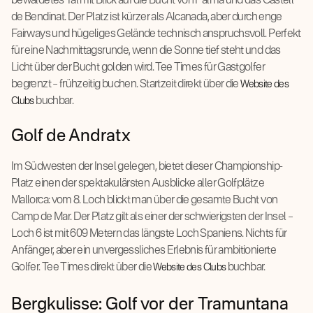
bewaldetes Tal mit Blick auf die Bucht von Palma und das Castell
de Bendinat. Der Platz ist kürzer als Alcanada, aber durch enge
Fairways und hügeliges Gelände technisch anspruchsvoll. Perfekt
für eine Nachmittagsrunde, wenn die Sonne tief steht und das
Licht über der Bucht golden wird. Tee Times für Gastgolfer
begrenzt – frühzeitig buchen. Startzeit direkt über die
Website des
buchbar.
Clubs
Golf de Andratx
Im Südwesten der Insel gelegen, bietet dieser Championship-
Platz einen der spektakulärsten Ausblicke aller Golfplätze
Mallorca: vom 8. Loch blickt man über die gesamte Bucht von
Camp de Mar. Der Platz gilt als einer der schwierigsten der Insel –
Loch 6 ist mit 609 Metern das längste Loch Spaniens. Nichts für
Anfänger, aber ein unvergessliches Erlebnis für ambitionierte
Golfer. Tee Times direkt über die
buchbar.
Website des Clubs
Bergkulisse: Golf vor der Tramuntana