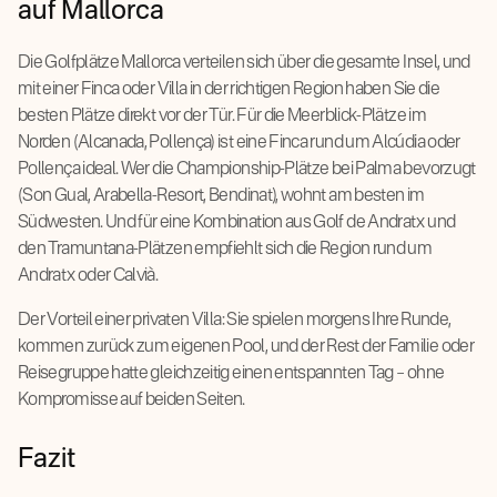
auf Mallorca
Die Golfplätze Mallorca verteilen sich über die gesamte Insel, und
mit einer Finca oder Villa in der richtigen Region haben Sie die
besten Plätze direkt vor der Tür. Für die Meerblick-Plätze im
Norden (Alcanada, Pollença) ist eine Finca rund um Alcúdia oder
Pollença ideal. Wer die Championship-Plätze bei Palma bevorzugt
(Son Gual, Arabella-Resort, Bendinat), wohnt am besten im
Südwesten. Und für eine Kombination aus Golf de Andratx und
den Tramuntana-Plätzen empfiehlt sich die Region rund um
Andratx oder Calvià.
Der Vorteil einer privaten Villa: Sie spielen morgens Ihre Runde,
kommen zurück zum eigenen Pool, und der Rest der Familie oder
Reisegruppe hatte gleichzeitig einen entspannten Tag – ohne
Kompromisse auf beiden Seiten.
Fazit