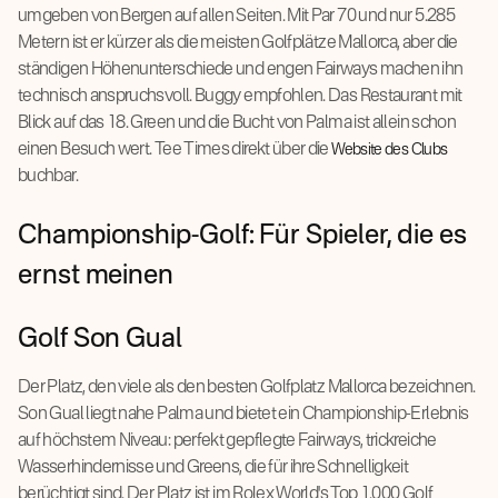
umgeben von Bergen auf allen Seiten. Mit Par 70 und nur 5.285
Metern ist er kürzer als die meisten Golfplätze Mallorca, aber die
ständigen Höhenunterschiede und engen Fairways machen ihn
technisch anspruchsvoll. Buggy empfohlen. Das Restaurant mit
Blick auf das 18. Green und die Bucht von Palma ist allein schon
einen Besuch wert. Tee Times direkt über die
Website des Clubs
buchbar.
Championship-Golf: Für Spieler, die es
ernst meinen
Golf Son Gual
Der Platz, den viele als den besten Golfplatz Mallorca bezeichnen.
Son Gual liegt nahe Palma und bietet ein Championship-Erlebnis
auf höchstem Niveau: perfekt gepflegte Fairways, trickreiche
Wasserhindernisse und Greens, die für ihre Schnelligkeit
berüchtigt sind. Der Platz ist im Rolex World's Top 1.000 Golf