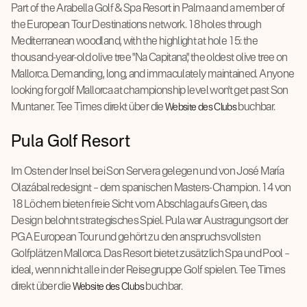
Part of the Arabella Golf & Spa Resort in Palma and a member of
the European Tour Destinations network. 18 holes through
Mediterranean woodland, with the highlight at hole 15: the
thousand-year-old olive tree "Na Capitana", the oldest olive tree on
Mallorca. Demanding, long, and immaculately maintained. Anyone
looking for golf Mallorca at championship level won't get past Son
Muntaner. Tee Times direkt über die
buchbar.
Website des Clubs
Pula Golf Resort
Im Osten der Insel bei Son Servera gelegen und von José María
Olazábal redesignt – dem spanischen Masters-Champion. 14 von
18 Löchern bieten freie Sicht vom Abschlag aufs Green, das
Design belohnt strategisches Spiel. Pula war Austragungsort der
PGA European Tour und gehört zu den anspruchsvollsten
Golfplätzen Mallorca. Das Resort bietet zusätzlich Spa und Pool –
ideal, wenn nicht alle in der Reisegruppe Golf spielen. Tee Times
direkt über die
buchbar.
Website des Clubs