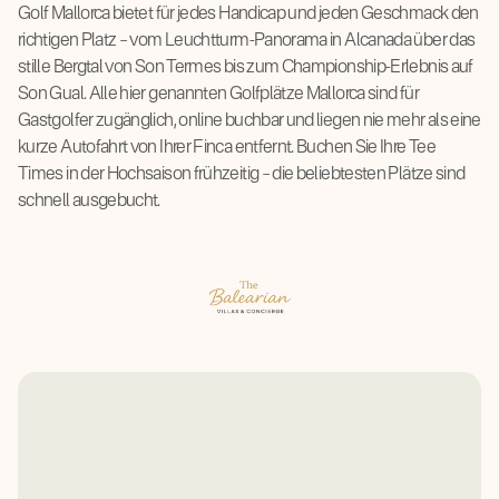
Golf Mallorca bietet für jedes Handicap und jeden Geschmack den
richtigen Platz – vom Leuchtturm-Panorama in Alcanada über das
stille Bergtal von Son Termes bis zum Championship-Erlebnis auf
Son Gual. Alle hier genannten Golfplätze Mallorca sind für
Gastgolfer zugänglich, online buchbar und liegen nie mehr als eine
kurze Autofahrt von Ihrer Finca entfernt. Buchen Sie Ihre Tee
Times in der Hochsaison frühzeitig – die beliebtesten Plätze sind
schnell ausgebucht.