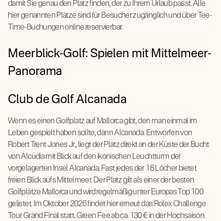
damit Sie genau den Platz finden, der zu Ihrem Urlaub passt. Alle
hier genannten Plätze sind für Besucher zugänglich und über Tee-
Time-Buchungen online reservierbar.
Meerblick-Golf: Spielen mit Mittelmeer-
Panorama
Club de Golf Alcanada
Wenn es einen Golfplatz auf Mallorca gibt, den man einmal im
Leben gespielt haben sollte, dann Alcanada. Entworfen von
Robert Trent Jones Jr., liegt der Platz direkt an der Küste der Bucht
von Alcúdia mit Blick auf den ikonischen Leuchtturm der
vorgelagerten Insel Alcanada. Fast jedes der 18 Löcher bietet
freien Blick aufs Mittelmeer. Der Platz gilt als einer der besten
Golfplätze Mallorca und wird regelmäßig unter Europas Top 100
gelistet. Im Oktober 2026 findet hier erneut das Rolex Challenge
Tour Grand Final statt. Green Fee ab ca. 130 € in der Hochsaison.